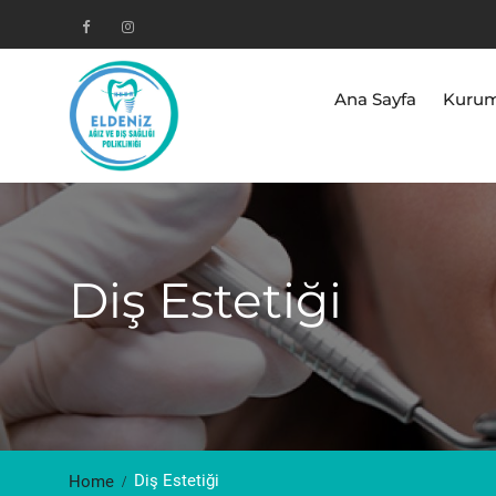
Skip
to
Facebook
Instagram
content
Ana Sayfa
Kurum
Diş Estetiği
Diş Estetiği
Home