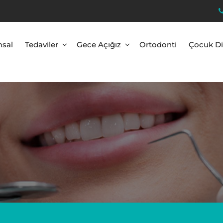
sal
Tedaviler
Gece Açığız
Ortodonti
Çocuk Di