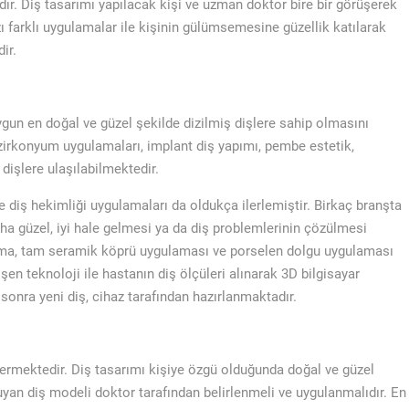
r. Diş tasarımı yapılacak kişi ve uzman doktor bire bir görüşerek
ı farklı uygulamalar ile kişinin gülümsemesine güzellik katılarak
ir.
ygun en doğal ve güzel şekilde dizilmiş dişlere sahip olmasını
zirkonyum uygulamaları, implant diş yapımı, pembe estetik,
 dişlere ulaşılabilmektedir.
 diş hekimliği uygulamaları da oldukça ilerlemiştir. Birkaç branşta
aha güzel, iyi hale gelmesi ya da diş problemlerinin çözülmesi
ama, tam seramik köprü uygulaması ve porselen dolgu uygulaması
şen teknoloji ile hastanın diş ölçüleri alınarak 3D bilgisayar
sonra yeni diş, cihaz tarafından hazırlanmaktadır.
stermektedir. Diş tasarımı kişiye özgü olduğunda doğal ve güzel
uyan diş modeli doktor tarafından belirlenmeli ve uygulanmalıdır. En