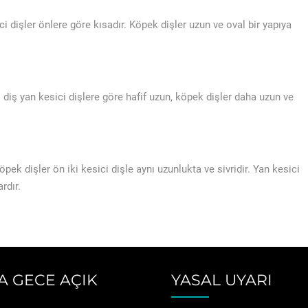
ici dişler önlere göre kısadır. Köpek dişler uzun ve oval bir yapıya
i diş yan kesici dişlere göre hafif uzun, köpek dişler daha uzun ve
pek dişler ön iki kesici dişle aynı uzunlukta ve sivridir. Yan kesici
rdır.
A GECE AÇIK
YASAL UYARI