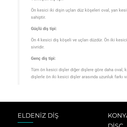
Ön kesici iki dişin uçları düz köşeleri oval, yan kes
sahiptir.
Güçlü diş tipi:
Ön 4 kesici diş köşeli ve uçları düzdür. Ön iki kesic
sivridir.
Genç diş tipi:
Tüm ön kesici dişler diğer dişlere göre daha oval, kö
dişlerle ön iki kesici dişler arasında uzunluk farkı va
ELDENİZ DİŞ
KONY
DİŞÇ