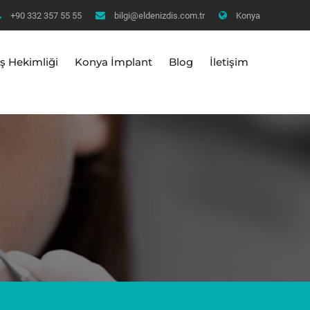
+90 332 357 55 55
bilgi@eldenizdis.com.tr
Konya
ş Hekimliği
Konya İmplant
Blog
İletişim