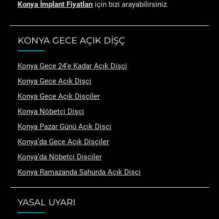
Konya İmplant Fiyatları
için bizi arayabilirsiniz.
KONYA GECE AÇIK DİŞÇ
Konya Gece 24’e Kadar Açık Dişçi
Konya Gece Açık Dişçi
Konya Gece Açık Dişçiler
Konya Nöbetçi Dişçi
Konya Pazar Günü Açık Dişçi
Konya’da Gece Açık Dişçiler
Konya’da Nöbetçi Dişçiler
Konya Ramazanda Sahurda Açık Dişçi
YASAL UYARI